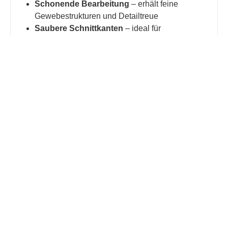
Schonende Bearbeitung
– erhält feine
Gewebestrukturen und Detailtreue
Saubere Schnittkanten
– ideal für
Dokumentation und mikroskopische
Auswertung
Geringe thermische Belastung
– schützt
empfindliche Proben
Flexibilität
– geeignet für Sägen, Schneiden,
Trennschleifen und Präparieren
Einfache Reinigung
– hygienische
Konstruktion für medizinische Anwendungen