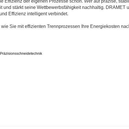
e Effizienz der eigenen Prozesse schon. Wer auf präzise, stabil
it und stärkt seine Wettbewerbsfähigkeit nachhaltig. DRAMET un
d Effizienz intelligent verbindet.
, wie Sie mit effizienten Trennprozessen Ihre Energiekosten na
Präzisionsschneidetechnik