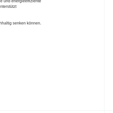
e und energieeffiziente
terstützt
chhaltig senken können.