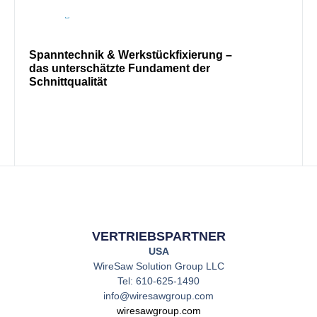
Spanntechnik & Werkstückfixierung –
Selt
das unterschätzte Fundament der
Präz
Schnittqualität
und 
VERTRIEBSPARTNER
USA
WireSaw Solution Group LLC
Tel: 610-625-1490
info@wiresawgroup.com
wiresawgroup.com